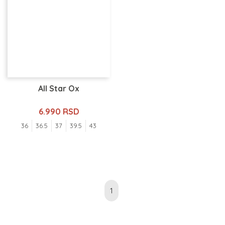
All Star Ox
6.990 RSD
36
36.5
37
39.5
43
1