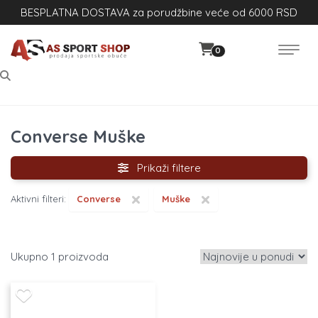
BESPLATNA DOSTAVA za porudžbine veće od 6000 RSD
0
Converse Muške
Prikaži filtere
×
×
Aktivni filteri:
Converse
Muške
1