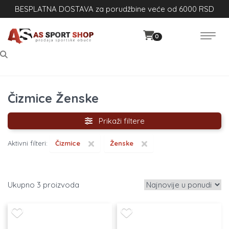
BESPLATNA DOSTAVA za porudžbine veće od 6000 RSD
0
Čizmice Ženske
Prikaži filtere
×
×
Aktivni filteri:
Čizmice
Ženske
3