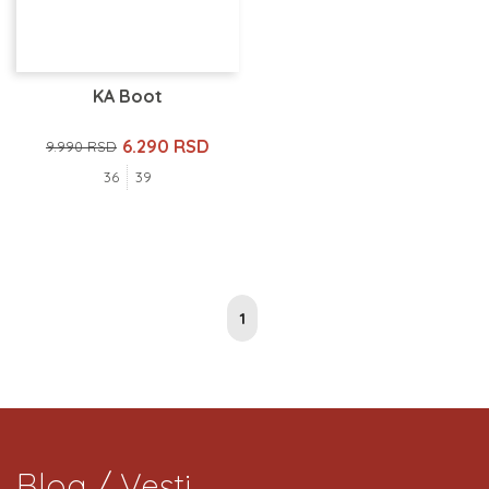
KA Boot
6.290 RSD
9.990 RSD
36
39
1
Blog / Vesti