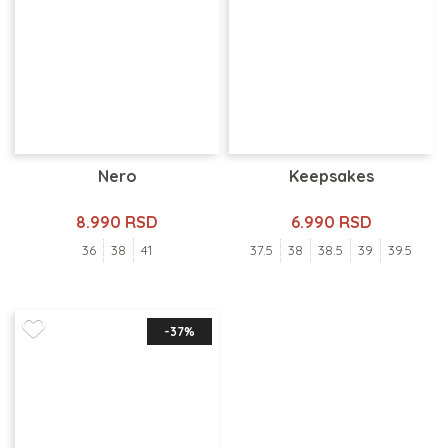
Nero
Keepsakes
8.990 RSD
6.990 RSD
36
38
41
37.5
38
38.5
39
39.5
-37%