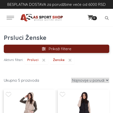
BESPLATNA DOSTAVA za porudžbine veće od 6000 RSD
0
Prsluci Ženske
Prikaži filtere
×
×
Aktivni filteri:
Prsluci
Ženske
5