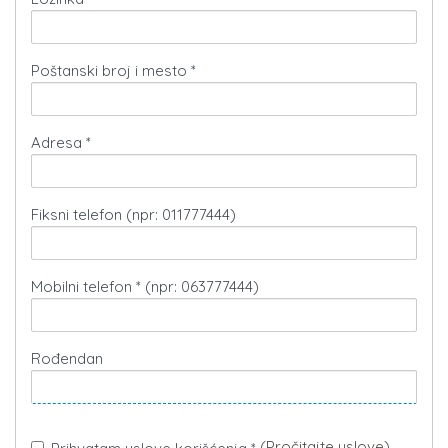
Poštanski broj i mesto *
Adresa *
Fiksni telefon (npr: 011777444)
Mobilni telefon * (npr: 063777444)
Rođendan
(
Pročitajte uslove
)