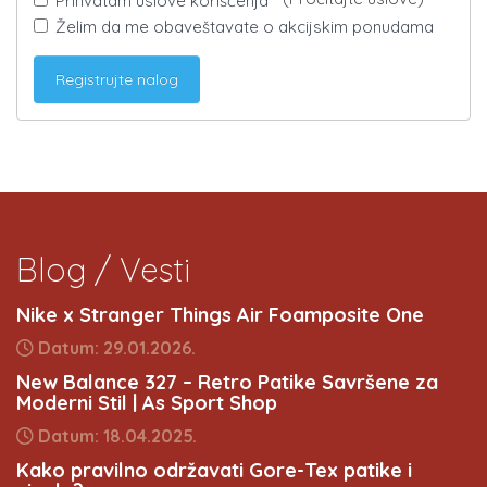
Prihvatam uslove korišćenja *
Želim da me obaveštavate o akcijskim ponudama
Blog / Vesti
Nike x Stranger Things Air Foamposite One
Datum: 29.01.2026.
New Balance 327 – Retro Patike Savršene za
Moderni Stil | As Sport Shop
Datum: 18.04.2025.
Kako pravilno održavati Gore-Tex patike i