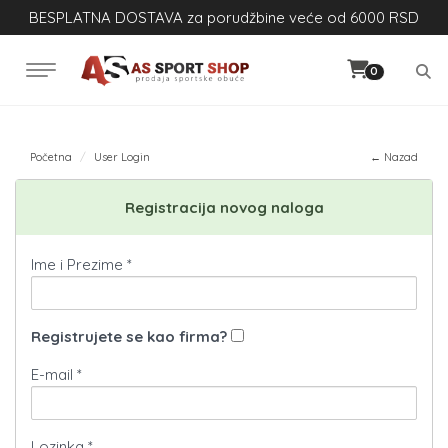
BESPLATNA DOSTAVA za porudžbine veće od 6000 RSD
0
Početna
User Login
← Nazad
Registracija novog naloga
Ime i Prezime *
Registrujete se kao firma?
E-mail *
Lozinka *