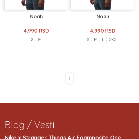
Noah
Noah
4.990 RSD
4.990 RSD
S
M
S
M
L
XXXL
1
Blog / Vesti
Nike x Stranger Things Air Foamposite One