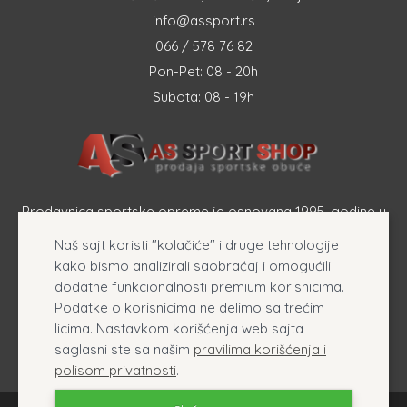
info@assport.rs
066 / 578 76 82
Pon-Pet: 08 - 20h
Subota: 08 - 19h
Prodavnica sportske opreme je osnovana 1995. godine u
Šapcu a osnovna delatnost firme je prodaja sportske
Naš sajt koristi "kolačiće" i druge tehnologije
opreme, originalnih patika i sportske odeće online.
kako bismo analizirali saobraćaj i omogućili
dodatne funkcionalnosti premium korisnicima.
Podatke o korisnicima ne delimo sa trećim
licima. Nastavkom korišćenja web sajta
saglasni ste sa našim
pravilima korišćenja i
polisom privatnosti
.