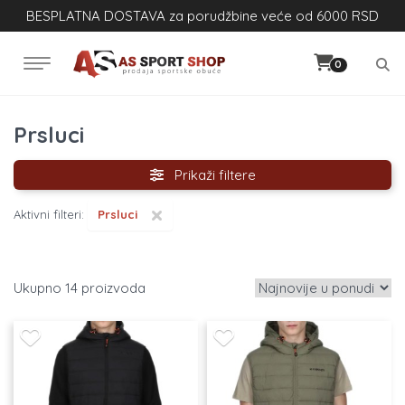
BESPLATNA DOSTAVA za porudžbine veće od 6000 RSD
0
Prsluci
Prikaži filtere
×
Aktivni filteri:
Prsluci
14